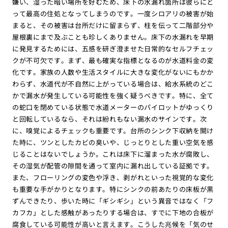
嫌い、湿った暗い場所を好むため、床下の水漏れ箇所は彼らにと
って最高の住処となってしまうのです。一度シロアリの被害が始
まると、その被害は台所だけに留まらず、柱を伝って二階部分や
屋根裏にまで及ぶことも珍しくありません。床下の水漏れを早期
に発見するためには、五感を研ぎ澄ませた日常的なセルフチェッ
クが不可欠です。まず、最も確実な指標となるのが水道料金の変
化です。家族の人数や生活スタイルに大きな変化がないにもかか
わらず、水道代が不自然に上がっている場合は、給水系統のどこ
かで漏水が発生している可能性を強く疑うべきです。特に、全て
の蛇口を閉めている状態で水道メーターのパイロットがゆっくり
と回転しているなら、それは紛れもない漏水のサインです。次
に、嗅覚によるチェックも重要です。台所のシンク下収納を開け
た時に、ツンとしたカビの臭いや、じっとりとした重い空気を感
じることはないでしょうか。これは床下に溜まった水が腐敗し、
その湿気が配管の隙間を通って室内に漏れ出している証拠です。
また、フローリングの変色や浮き、剥がれといった視覚的な変化
も重要な手がかりとなります。特にシンクの前あたりの床板が黒
ずんできたり、歩いた時に「ギシギシ」という異音ではなく「フ
カフカ」とした感触があったりする場合は、すでに下地の合板が
腐食している可能性が高いと言えます。こうした兆候を「気のせ