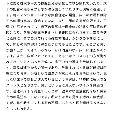
下にある排水ホースの蛇腹部分が劣化してひび割れていたり、床
下の配管の継ぎ目から水が噴き出していたりする現場に遭遇しま
す。特にマンションのような集合住宅の場合、床下の水漏れは階
下への漏水事故に直結するため、より一層の注意が必要です。戸
建て住宅であっても、床下の湿気は一階全体の冷えや不快感の原
因となり、冬場の結露を悪化させる要因にもなります。異臭を感
じた時に、まず自分で行える確認方法は、シンクの下を空にし
て、床との境界部分に鼻を近づけてみることです。そこから臭い
が強く上がってきているなら、ほぼ間違いなく床下に原因があり
ます。また、床がフカフカする、あるいはクロスの下の方が剥が
れてきているといった兆候も、床下の水分過多を示唆していま
す。異臭は建物からの警告であり、放置すればするほど修復は困
難になります。台所という清潔さが求められる場所において、見
えない床下で腐食が進んでいるという事実は、精神的にも大きな
ストレスとなります。臭いという目に見えないサインを見逃さ
ず、迅速に床下を調査することが、健やかな生活空間を取り戻す
ための最短ルートなのです。私たちは目に見える汚れには敏感で
すが、鼻が教えてくれる家の不調にももっと耳を傾けるべきなの
かもしれません。