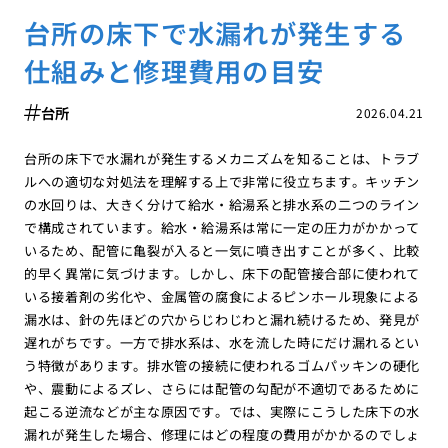
台所の床下で水漏れが発生する
仕組みと修理費用の目安
台所
2026.04.21
台所の床下で水漏れが発生するメカニズムを知ることは、トラブ
ルへの適切な対処法を理解する上で非常に役立ちます。キッチン
の水回りは、大きく分けて給水・給湯系と排水系の二つのライン
で構成されています。給水・給湯系は常に一定の圧力がかかって
いるため、配管に亀裂が入ると一気に噴き出すことが多く、比較
的早く異常に気づけます。しかし、床下の配管接合部に使われて
いる接着剤の劣化や、金属管の腐食によるピンホール現象による
漏水は、針の先ほどの穴からじわじわと漏れ続けるため、発見が
遅れがちです。一方で排水系は、水を流した時にだけ漏れるとい
う特徴があります。排水管の接続に使われるゴムパッキンの硬化
や、震動によるズレ、さらには配管の勾配が不適切であるために
起こる逆流などが主な原因です。では、実際にこうした床下の水
漏れが発生した場合、修理にはどの程度の費用がかかるのでしょ