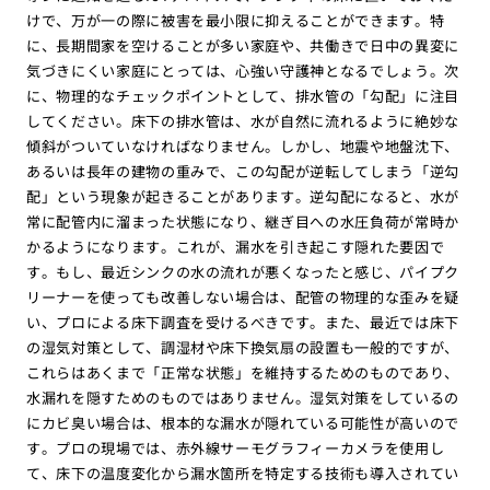
けで、万が一の際に被害を最小限に抑えることができます。特
に、長期間家を空けることが多い家庭や、共働きで日中の異変に
気づきにくい家庭にとっては、心強い守護神となるでしょう。次
に、物理的なチェックポイントとして、排水管の「勾配」に注目
してください。床下の排水管は、水が自然に流れるように絶妙な
傾斜がついていなければなりません。しかし、地震や地盤沈下、
あるいは長年の建物の重みで、この勾配が逆転してしまう「逆勾
配」という現象が起きることがあります。逆勾配になると、水が
常に配管内に溜まった状態になり、継ぎ目への水圧負荷が常時か
かるようになります。これが、漏水を引き起こす隠れた要因で
す。もし、最近シンクの水の流れが悪くなったと感じ、パイプク
リーナーを使っても改善しない場合は、配管の物理的な歪みを疑
い、プロによる床下調査を受けるべきです。また、最近では床下
の湿気対策として、調湿材や床下換気扇の設置も一般的ですが、
これらはあくまで「正常な状態」を維持するためのものであり、
水漏れを隠すためのものではありません。湿気対策をしているの
にカビ臭い場合は、根本的な漏水が隠れている可能性が高いので
す。プロの現場では、赤外線サーモグラフィーカメラを使用し
て、床下の温度変化から漏水箇所を特定する技術も導入されてい