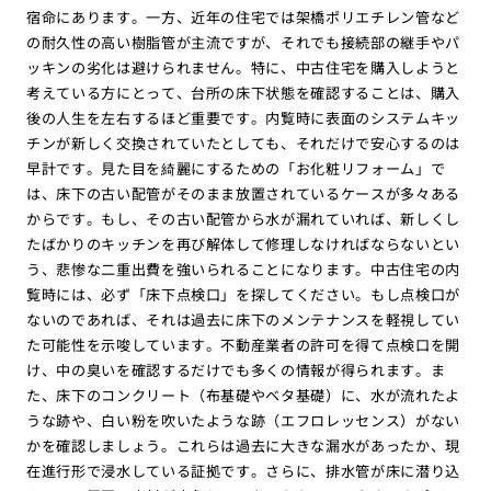
宿命にあります。一方、近年の住宅では架橋ポリエチレン管など
の耐久性の高い樹脂管が主流ですが、それでも接続部の継手やパ
ッキンの劣化は避けられません。特に、中古住宅を購入しようと
考えている方にとって、台所の床下状態を確認することは、購入
後の人生を左右するほど重要です。内覧時に表面のシステムキッ
チンが新しく交換されていたとしても、それだけで安心するのは
早計です。見た目を綺麗にするための「お化粧リフォーム」で
は、床下の古い配管がそのまま放置されているケースが多々ある
からです。もし、その古い配管から水が漏れていれば、新しくし
たばかりのキッチンを再び解体して修理しなければならないとい
う、悲惨な二重出費を強いられることになります。中古住宅の内
覧時には、必ず「床下点検口」を探してください。もし点検口が
ないのであれば、それは過去に床下のメンテナンスを軽視してい
た可能性を示唆しています。不動産業者の許可を得て点検口を開
け、中の臭いを確認するだけでも多くの情報が得られます。ま
た、床下のコンクリート（布基礎やベタ基礎）に、水が流れたよ
うな跡や、白い粉を吹いたような跡（エフロレッセンス）がない
かを確認しましょう。これらは過去に大きな漏水があったか、現
在進行形で浸水している証拠です。さらに、排水管が床に潜り込