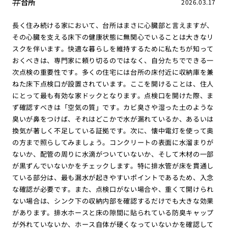
台所
2026.03.17
長く住み続ける家において、台所はまさに心臓部と言えますが、
その心臓を支える床下の健康状態に無関心でいることは大きなリ
スクを伴います。快適な暮らしを維持するために私たちが知って
おくべきは、専門家に頼り切るのではなく、自分たちでできる一
次点検の重要性です。多くの住宅には台所の床付近に収納庫を兼
ねた床下点検口が設置されています。ここを開けることは、住人
にとって最も有効な家ドックとなります。点検口を開けた際、ま
ず確認すべきは「空気の質」です。カビ臭さや湿った土のような
臭いが鼻をつけば、それはどこかで水が漏れているか、あるいは
換気が著しく不足している証拠です。次に、懐中電灯を使って奥
の方まで照らしてみましょう。コンクリートの表面に水溜まりが
ないか、配管の周りに水滴がついていないか、そして木材の一部
が黒ずんでいないかをチェックします。特に排水管が床を貫通し
ている部分は、最も漏水が起きやすいポイントであるため、入念
な確認が必要です。また、点検口がない場合や、重くて開けられ
ない場合は、シンク下の収納内部を確認するだけでも大きな効果
があります。排水ホースと床の隙間に貼られている防臭キャップ
が外れていないか、ホース自体が硬くなっていないかを確認して