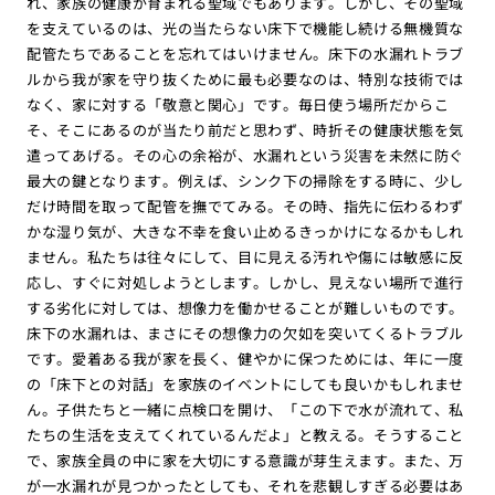
れ、家族の健康が育まれる聖域でもあります。しかし、その聖域
を支えているのは、光の当たらない床下で機能し続ける無機質な
配管たちであることを忘れてはいけません。床下の水漏れトラブ
ルから我が家を守り抜くために最も必要なのは、特別な技術では
なく、家に対する「敬意と関心」です。毎日使う場所だからこ
そ、そこにあるのが当たり前だと思わず、時折その健康状態を気
遣ってあげる。その心の余裕が、水漏れという災害を未然に防ぐ
最大の鍵となります。例えば、シンク下の掃除をする時に、少し
だけ時間を取って配管を撫でてみる。その時、指先に伝わるわず
かな湿り気が、大きな不幸を食い止めるきっかけになるかもしれ
ません。私たちは往々にして、目に見える汚れや傷には敏感に反
応し、すぐに対処しようとします。しかし、見えない場所で進行
する劣化に対しては、想像力を働かせることが難しいものです。
床下の水漏れは、まさにその想像力の欠如を突いてくるトラブル
です。愛着ある我が家を長く、健やかに保つためには、年に一度
の「床下との対話」を家族のイベントにしても良いかもしれませ
ん。子供たちと一緒に点検口を開け、「この下で水が流れて、私
たちの生活を支えてくれているんだよ」と教える。そうすること
で、家族全員の中に家を大切にする意識が芽生えます。また、万
が一水漏れが見つかったとしても、それを悲観しすぎる必要はあ