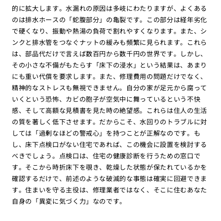
的に拡大します。水漏れの原因は多岐にわたりますが、よくある
のは排水ホースの「蛇腹部分」の亀裂です。この部分は経年劣化
で硬くなり、振動や熱湯の負荷で割れやすくなります。また、シ
ンクと排水管をつなぐナットの緩みも頻繁に見られます。これら
は、部品代だけで言えば数百円から数千円の世界です。しかし、
その小さな不備がもたらす「床下の浸水」という結果は、あまり
にも重い代償を要求します。また、修理費用の問題だけでなく、
精神的なストレスも無視できません。自分の家が足元から腐って
いくという恐怖、カビの胞子が空気中に舞っているという不快
感、そして高額な見積書を見た時の絶望感。これらは住人の生活
の質を著しく低下させます。だからこそ、水回りのトラブルに対
しては「過剰なほどの警戒心」を持つことが正解なのです。も
し、床下点検口がない住宅であれば、この機会に設置を検討する
べきでしょう。点検口は、住宅の健康診断を行うための窓口で
す。そこから時折床下を覗き、乾燥した状態が保たれているかを
確認するだけで、前述のような破滅的な事態は確実に回避できま
す。住まいを守る主役は、修理業者ではなく、そこに住むあなた
自身の「異変に気づく力」なのです。