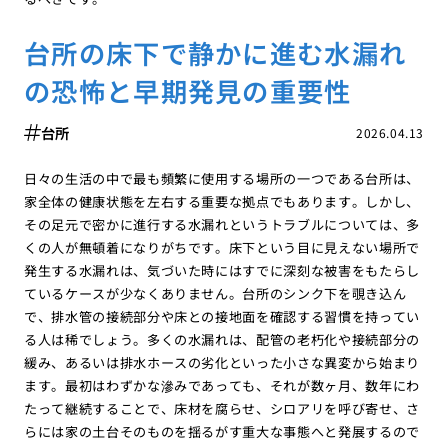
台所の床下で静かに進む水漏れ
の恐怖と早期発見の重要性
台所
2026.04.13
日々の生活の中で最も頻繁に使用する場所の一つである台所は、
家全体の健康状態を左右する重要な拠点でもあります。しかし、
その足元で密かに進行する水漏れというトラブルについては、多
くの人が無頓着になりがちです。床下という目に見えない場所で
発生する水漏れは、気づいた時にはすでに深刻な被害をもたらし
ているケースが少なくありません。台所のシンク下を覗き込ん
で、排水管の接続部分や床との接地面を確認する習慣を持ってい
る人は稀でしょう。多くの水漏れは、配管の老朽化や接続部分の
緩み、あるいは排水ホースの劣化といった小さな異変から始まり
ます。最初はわずかな滲みであっても、それが数ヶ月、数年にわ
たって継続することで、床材を腐らせ、シロアリを呼び寄せ、さ
らには家の土台そのものを揺るがす重大な事態へと発展するので