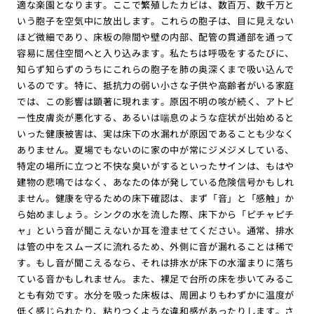
適な楽園となります。ここで繁殖したカビは、数百万、数千万と
いう胞子を空気中に放出します。これらの胞子は、目に見えない
ほど微細であり、床板の隙間や壁の内部、配管の貫通部を通って
容易に居住空間へと入り込みます。私たちは呼吸をするたびに、
知らず知らずのうちにこれらの胞子を肺の奥深くまで吸い込んで
いるのです。特に、抵抗力の弱い小さな子供や高齢者がいる家庭
では、この影響は顕著に現れます。原因不明の咳が続く、アトピ
ー性皮膚炎が悪化する、あるいは喘息のような症状が出始めると
いった健康被害は、実は床下の水漏れが原因であることも少なく
ありません。夏場でもないのに家の中が常にジメジメしている、
特定の場所に立つと不快な臭いがするといったサインは、もはや
建物の悲鳴ではなく、あなたの体が発している危険信号かもしれ
ません。健康を守るための床下確認は、まず「音」と「感触」か
ら始めましょう。シンクの水を流した際、床下から「ピチャピチ
ャ」という音が聞こえないか耳を澄ませてください。通常、排水
は管の中をスムーズに流れるため、外側に音が漏れることは稀で
す。もし音が聞こえるなら、それは排水が床下の水溜まりに落ち
ている音かもしれません。また、裸足で台所の床を歩いてみるこ
とも有効です。水分を吸った床板は、周囲よりもわずかに温度が
低く感じられたり、粘りつくような違和感があったりします。さ