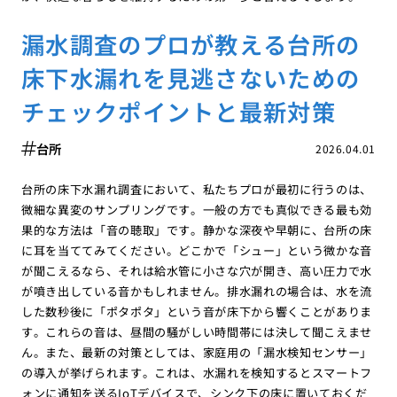
漏水調査のプロが教える台所の
床下水漏れを見逃さないための
チェックポイントと最新対策
台所
2026.04.01
台所の床下水漏れ調査において、私たちプロが最初に行うのは、
微細な異変のサンプリングです。一般の方でも真似できる最も効
果的な方法は「音の聴取」です。静かな深夜や早朝に、台所の床
に耳を当ててみてください。どこかで「シュー」という微かな音
が聞こえるなら、それは給水管に小さな穴が開き、高い圧力で水
が噴き出している音かもしれません。排水漏れの場合は、水を流
した数秒後に「ポタポタ」という音が床下から響くことがありま
す。これらの音は、昼間の騒がしい時間帯には決して聞こえませ
ん。また、最新の対策としては、家庭用の「漏水検知センサー」
の導入が挙げられます。これは、水漏れを検知するとスマートフ
ォンに通知を送るIoTデバイスで、シンク下の床に置いておくだ