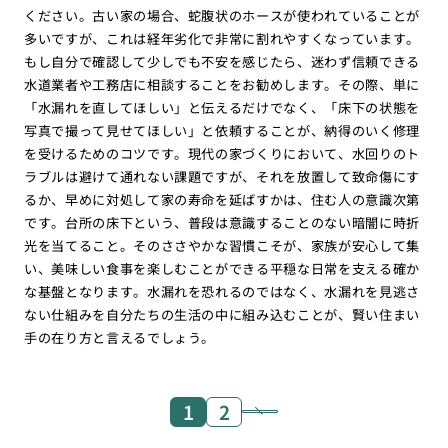
ください。古い家の場合、蛇腹状のホースが使われていることが
多いですが、これは経年劣化で非常に割れやすくなっています。
もし自分で確認して少しでも不安を感じたら、迷わず信頼できる
水道業者や工務店に相談することをお勧めします。その際、単に
「水漏れを直してほしい」と伝えるだけでなく、「床下の状態を
写真で撮って見せてほしい」と依頼することが、納得のいく修理
を受けるためのコツです。現代の家づくりにおいて、水回りのト
ラブルは避けて通れない課題ですが、それを放置して致命傷にす
るか、早めに対処して家の寿命を延ばすかは、住む人の意識次第
です。台所の床下という、普段は意識することのない暗闇に時折
光を当てること。そのささやかな習慣こそが、家族が安心して集
い、美味しい食事を楽しむことができる平穏な日常を支える確か
な基盤となります。水漏れを恐れるのではなく、水漏れを見逃さ
ない仕組みを自分たちの生活の中に組み込むことが、賢い住まい
手の在り方と言えるでしょう。
1
2