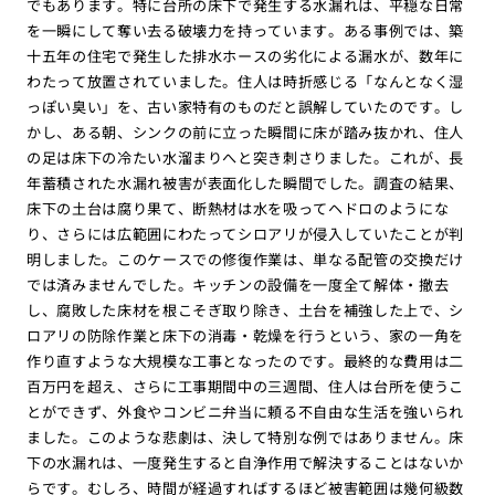
でもあります。特に台所の床下で発生する水漏れは、平穏な日常
を一瞬にして奪い去る破壊力を持っています。ある事例では、築
十五年の住宅で発生した排水ホースの劣化による漏水が、数年に
わたって放置されていました。住人は時折感じる「なんとなく湿
っぽい臭い」を、古い家特有のものだと誤解していたのです。し
かし、ある朝、シンクの前に立った瞬間に床が踏み抜かれ、住人
の足は床下の冷たい水溜まりへと突き刺さりました。これが、長
年蓄積された水漏れ被害が表面化した瞬間でした。調査の結果、
床下の土台は腐り果て、断熱材は水を吸ってヘドロのようにな
り、さらには広範囲にわたってシロアリが侵入していたことが判
明しました。このケースでの修復作業は、単なる配管の交換だけ
では済みませんでした。キッチンの設備を一度全て解体・撤去
し、腐敗した床材を根こそぎ取り除き、土台を補強した上で、シ
ロアリの防除作業と床下の消毒・乾燥を行うという、家の一角を
作り直すような大規模な工事となったのです。最終的な費用は二
百万円を超え、さらに工事期間中の三週間、住人は台所を使うこ
とができず、外食やコンビニ弁当に頼る不自由な生活を強いられ
ました。このような悲劇は、決して特別な例ではありません。床
下の水漏れは、一度発生すると自浄作用で解決することはないか
らです。むしろ、時間が経過すればするほど被害範囲は幾何級数