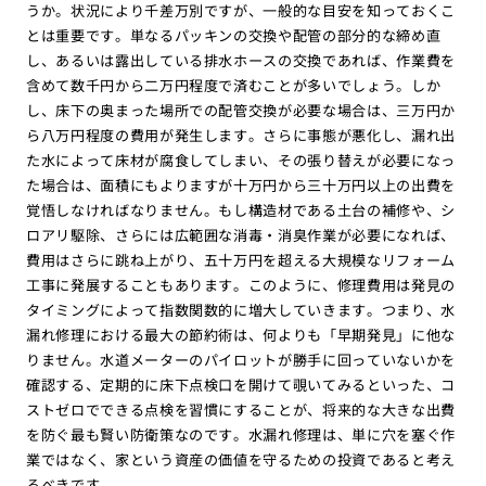
うか。状況により千差万別ですが、一般的な目安を知っておくこ
とは重要です。単なるパッキンの交換や配管の部分的な締め直
し、あるいは露出している排水ホースの交換であれば、作業費を
含めて数千円から二万円程度で済むことが多いでしょう。しか
し、床下の奥まった場所での配管交換が必要な場合は、三万円か
ら八万円程度の費用が発生します。さらに事態が悪化し、漏れ出
た水によって床材が腐食してしまい、その張り替えが必要になっ
た場合は、面積にもよりますが十万円から三十万円以上の出費を
覚悟しなければなりません。もし構造材である土台の補修や、シ
ロアリ駆除、さらには広範囲な消毒・消臭作業が必要になれば、
費用はさらに跳ね上がり、五十万円を超える大規模なリフォーム
工事に発展することもあります。このように、修理費用は発見の
タイミングによって指数関数的に増大していきます。つまり、水
漏れ修理における最大の節約術は、何よりも「早期発見」に他な
りません。水道メーターのパイロットが勝手に回っていないかを
確認する、定期的に床下点検口を開けて覗いてみるといった、コ
ストゼロでできる点検を習慣にすることが、将来的な大きな出費
を防ぐ最も賢い防衛策なのです。水漏れ修理は、単に穴を塞ぐ作
業ではなく、家という資産の価値を守るための投資であると考え
るべきです。