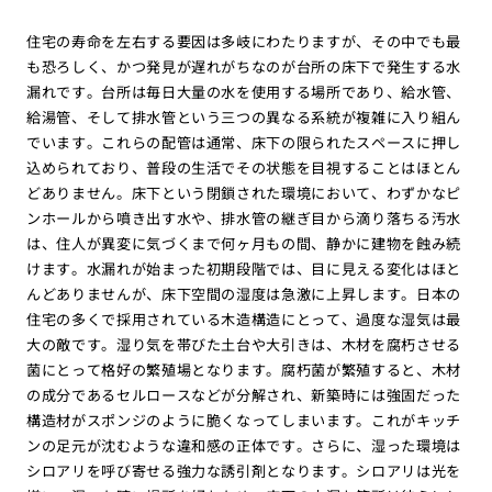
住宅の寿命を左右する要因は多岐にわたりますが、その中でも最
も恐ろしく、かつ発見が遅れがちなのが台所の床下で発生する水
漏れです。台所は毎日大量の水を使用する場所であり、給水管、
給湯管、そして排水管という三つの異なる系統が複雑に入り組ん
でいます。これらの配管は通常、床下の限られたスペースに押し
込められており、普段の生活でその状態を目視することはほとん
どありません。床下という閉鎖された環境において、わずかなピ
ンホールから噴き出す水や、排水管の継ぎ目から滴り落ちる汚水
は、住人が異変に気づくまで何ヶ月もの間、静かに建物を蝕み続
けます。水漏れが始まった初期段階では、目に見える変化はほと
んどありませんが、床下空間の湿度は急激に上昇します。日本の
住宅の多くで採用されている木造構造にとって、過度な湿気は最
大の敵です。湿り気を帯びた土台や大引きは、木材を腐朽させる
菌にとって格好の繁殖場となります。腐朽菌が繁殖すると、木材
の成分であるセルロースなどが分解され、新築時には強固だった
構造材がスポンジのように脆くなってしまいます。これがキッチ
ンの足元が沈むような違和感の正体です。さらに、湿った環境は
シロアリを呼び寄せる強力な誘引剤となります。シロアリは光を