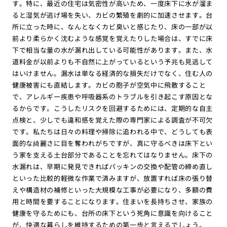
す。特に、最近の住宅は気密性が高いため、一度床下に水が溜ま
ると湿気が逃げ場を失い、カビの繁殖を劇的に加速させます。台
所に立った時に、なんとなくカビ臭いと感じたり、床の一部が以
前より柔らかく沈むような感覚を覚えたりした場合は、すでに床
下で相当な量の水が漏れ出している可能性があります。また、水
道料金が以前よりも不自然に上がっているという予兆も見逃して
はいけません。漏水は単なる経済的な損失だけでなく、住む人の
健康被害にも直結します。カビの胞子が空気中に飛散すること
で、アレルギー疾患や呼吸器系のトラブルを引き起こす原因とな
るからです。こうしたリスクを回避するためには、定期的な自主
点検と、少しでも違和感を覚えた際の専門家による調査が不可欠
です。私たちは日々の料理や掃除に追われる中で、どうしても表
面的な綺麗さに目を奪われがちですが、真に守るべきは床下とい
う家を支える土台部分であることを忘れてはなりません。床下の
水漏れは、早期に発見できればパッキンの交換や配管の締め直し
といった比較的軽微な作業で済みますが、放置すれば床の張り替
えや構造材の補修といった大規模な工事が必要になり、多額の費
用と時間を要することになります。住まいを長持ちさせ、家族の
健康を守るためにも、台所の床下という死角に意識を向けること
が、快適な暮らしを維持するための第一歩と言えるでしょう。