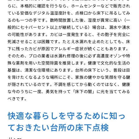
らに、本格的に確認を行うなら、ホームセンターなどで販売され
ている安価なデジタル温湿度計を、点検口から床下に吊るしてみ
るのも一つの手です。数時間放置した後、湿度が異常に高い（一
般的に七十パーセント以上が継続している）場合は、漏水や湧水
の可能性があります。カビは一度発生すると、その胞子を完全に
死滅させることは困難です。たとえ水漏れを止めたとしても、床
下に残ったカビが原因でアレルギー症状が続くこともあります。
そのため、プロの業者は水漏れ修理の後に必ず高濃度オゾンや特
殊な薬剤を用いた空間除菌を推奨します。健康で文化的な生活の
基盤は、清潔な住環境にあります。台所の床下という、普段は目
を背けたくなるような場所にこそ、家族の健やかな笑顔を守る鍵
が隠されているのです。不調を感じてから動くのではなく、健康
な今のうちに一度、勇気を持って「床下の闇」に光を当ててみる
べきです。
快適な暮らしを守るために知っ
ておきたい台所の床下点検