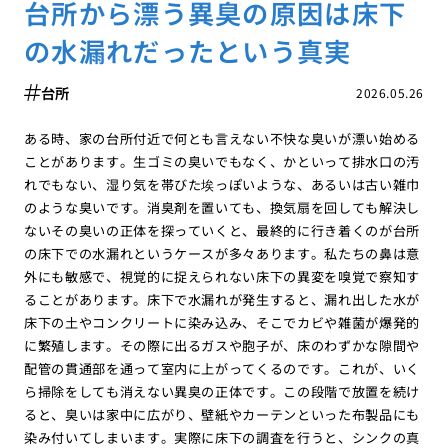
台所から漂う異臭の原因は床下
の水漏れだったという真実
台所
2026.05.26
ある時、家の台所付近で何とも言えない不快な臭いが漂い始める
ことがあります。生ゴミの臭いでもなく、かといって排水口の汚
れでもない、湿り気を帯びた埃っぽいような、あるいは古い雑巾
のような臭いです。消臭剤を置いても、換気扇を回しても解決し
ないその臭いの正体を探っていくと、最終的に行き着くのが台所
の床下での水漏れというケースが多々あります。私たちの鼻は意
外にも敏感で、視覚的に捉えられない床下の異変を嗅覚で察知す
ることがあります。床下で水漏れが発生すると、漏れ出した水が
床下の土やコンクリートに染み込み、そこでカビや雑菌が爆発的
に繁殖します。その際に出るガスや胞子が、床のわずかな隙間や
配管の貫通部を通って室内に上がってくるのです。これが、いく
ら掃除をしても消えない異臭の正体です。この段階で放置を続け
ると、臭いは家中に広がり、壁紙やカーテンといった布製品にも
染み付いてしまいます。実際に床下の調査を行うと、シンクの真