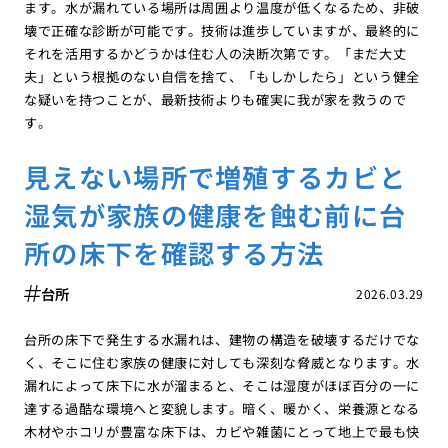
ます。水が漏れている場所は周囲より温度が低くなるため、非破
壊で正確な診断が可能です。技術は進歩していますが、最終的に
それを活用するかどうかは住む人の決断次第です。「まだ大丈
夫」という根拠のない自信を捨て、「もしかしたら」という健全
な疑いを持つことが、最新技術よりも確実に我が家を救うので
す。
見えない場所で増殖するカビと
湿気が家族の健康を蝕む前に台
所の床下を確認する方法
台所
2026.03.29
台所の床下で発生する水漏れは、建物の構造を破壊するだけでな
く、そこに住む家族の健康に対しても深刻な脅威となります。水
漏れによって床下に水が溜まると、そこは湿度がほぼ百分の一に
達する過酷な環境へと変貌します。暗く、暖かく、栄養源となる
木材やホコリが豊富な床下は、カビや雑菌にとって地上で最も快