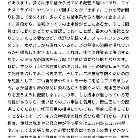
があります。多くは床や壁から出ている配管の途中にあり、マイ
ナスドライバーやハンドルで回すことができます。これを時計回
りに回して閉めれば、少なくとも給水系からの漏れは止まりま
す。普段から、自宅のトイレの止水栓がどこにあるか、そして固
着せずに動くかどうかを確認しておくことが、最大の防御策とな
ります。次に必要なのが、状況の記録です。スマートフォンのカ
メラで、水がどこから漏れているか、どの程度の範囲が濡れてい
るかを撮影しておきましょう。これは、後で修理業者に説明する
際や、火災保険の請求を行う際に非常に重要な証拠となります。
特に、マンションにお住まいの場合は、階下への被害状況も含め
て記録を残しておくべきです。そして、二次被害を防ぐための応
急処置として、古い新聞紙やタオルを十分に用意しておきましょ
う。水が壁紙や床の隙間に染み込むのを防ぐため、漏水箇所の周
りを囲うように配置します。この際、もし汚水が混じっている可
能性があるなら、使い捨てのゴム手袋を着用し、衛生面に十分配
慮してください。修理費用の相場についても、事前に把握してお
くと安心です。パッキン交換程度の軽作業なら数千円から一万円
程度、便器の脱着や部品交換が伴う場合は三万円から五万円程
度、そして床の張り替えが必要な場合はそれ以上の費用がかかり
ます。複数の業者に見積もりを依頼するのが理想的ですが、緊急