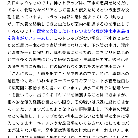
入口のようなものです。排水トラップは、下水の悪臭を防ぐだけ
でなく、物理的なバリアとして害虫の侵入を防ぐという重要な役
割も担っています。トラップ内部に常に溜まっている「封水」
が、下水管を移動してきた虫たちが室内へ到達するのを阻止して
くれるのです。
配管を交換したトイレつまり修理が津市水道局指
定業者がリフォームし
、このトラップがない場合、下水管とあな
たの部屋は一本の管で直結状態になります。下水管の中は、湿度
と温度が一定に保たれ、餌も豊富にあるため、ゴキブリをはじめ
とする多くの害虫にとって絶好の繁殖・生息環境です。彼らはそ
の管を自由に移動し、何の障害もなくあなたの家の排水口から
「こんにちは」と顔を出すことができるのです。特に、薬剤への
耐性をつけた、いわゆるスーパーなゴキブリも、下水管を経由し
て広範囲に移動すると言われています。排水口の周りに粘着シー
トを置いても、出てくるゴキブリを捕獲することはできますが、
根本的な侵入経路を断たない限り、その戦いは永遠に終わりませ
ん。また、チョウバエのような小さな飛翔昆虫も、下水管の汚泥
などで発生し、トラップのない排水口からいとも簡単に室内に侵
入してきます。キッチンやお風呂場をいくらきれいにしてもコバ
エが減らない場合、発生源は洗濯機の排水口かもしれません。も
し、自宅の洗濯機置き場の排水口が、ただ床に穴が空いているだ