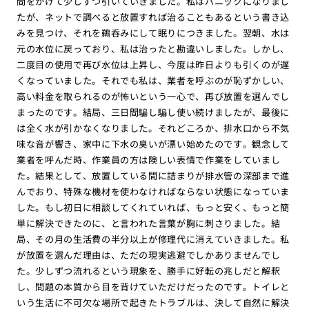
間をかけて少しずつ引いていきました。私はパニックになりまし
たが、ネットで調べると放置すれば治ることもあるという書き込
みを見つけ、それを鵜呑みにして眠りにつきました。翌朝、水は
元の水位に戻っており、私は治ったと勘違いしました。しかし、
二度目の使用で再び水位は上昇し、今度は昨日よりも引くのが遅
くなっていました。それでも私は、業者を呼ぶのが恥ずかしい、
高い料金を取られるのが怖いという一心で、再び放置を選んでし
まったのです。結局、三日間騙し騙し使い続けましたが、最後に
は全く水が引かなくなりました。それどころか、排水口から不気
味な音が響き、家中に下水の臭いが漂い始めたのです。観念して
業者を呼んだ時、作業員の方は険しい表情で作業をしていまし
た。結果として、放置している間に詰まりが排水管の深部まで進
んでおり、特殊な機材を使わなければならない状態になっていま
した。もし初日に相談してくれていれば、もっと安く、もっと簡
単に解決できたのに、と言われた言葉が胸に刺さりました。結
局、その月の生活費の半分以上が修理代に消えていきました。私
が放置を選んだ理由は、ただの現実逃避でしかありませんでし
た。少しずつ流れるという現象を、勝手に好転の兆しだと解釈
し、問題の本質から目を背けていただけだったのです。トイレと
いう生活に不可欠な場所で起きたトラブルは、決して自然に解決