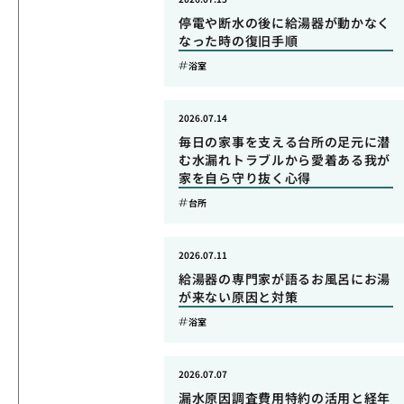
停電や断水の後に給湯器が動かなく
なった時の復旧手順
浴室
2026.07.14
毎日の家事を支える台所の足元に潜
む水漏れトラブルから愛着ある我が
家を自ら守り抜く心得
台所
2026.07.11
給湯器の専門家が語るお風呂にお湯
が来ない原因と対策
浴室
2026.07.07
漏水原因調査費用特約の活用と経年