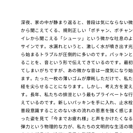
深夜、家の中が静まり返ると、普段は気にならない微
から聞こえてくる、規則正しい「ポチャン、ポチャン
イレから聞こえる「シューッ」という微かな吐息のよ
サインです。水漏れというと、激しく水が噴き出す光
ら始まるトラブルが圧倒的に多いのです。パッキンと
ることを、音という形で伝えてきているのです。最初
てしまいがちですが、あの微かな音は一度気になり始
ます。たった一枚の薄いゴムが摩耗しただけで、私た
経を尖らせることになります。しかし、考え方を変え
す。長年、私たちの排泄という最もプライベートな行
えているのです。新しいパッキンを手に入れ、止水栓
普段意識することのない水の流れの恩恵を強く感じま
った姿を見て「今までお疲れ様」と声をかけたくなる
弾力という物理的な力が、私たちの文明的な生活の境