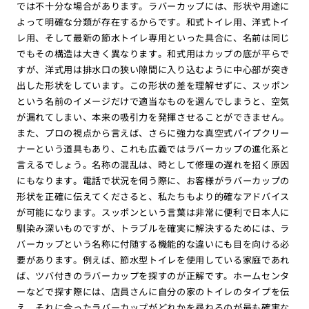
では不十分な場合があります。ラバーカップには、形状や用途に
よって明確な分類が存在するからです。和式トイレ用、洋式トイ
レ用、そして最新の節水トイレ専用といった具合に、名前は同じ
でもその構造は大きく異なります。和式用はカップの底が平らで
すが、洋式用は排水口の狭い隙間に入り込むように中心部が突き
出した形状をしています。この形状の差を理解せずに、スッポン
という名前のイメージだけで適当なものを選んでしまうと、空気
が漏れてしまい、本来の吸引力を発揮させることができません。
また、プロの視点から言えば、さらに強力な真空式パイプクリー
ナーという道具もあり、これも広義ではラバーカップの進化系と
言えるでしょう。名称の混乱は、時として修理の遅れを招く原因
にもなります。電話で状況を伺う際に、お客様がラバーカップの
形状を正確に伝えてくださると、私たちもより的確なアドバイス
が可能になります。スッポンという言葉は非常に便利で日本人に
馴染み深いものですが、トラブルを確実に解決するためには、ラ
バーカップという名称に付随する機能的な違いにも目を向ける必
要があります。例えば、節水型トイレを使用している家庭であれ
ば、ツバ付きのラバーカップを探すのが正解です。ホームセンタ
ーなどで探す際には、店員さんに自分の家のトイレのタイプを伝
え、それに合ったラバーカップがどれかを尋ねるのが最も確実な