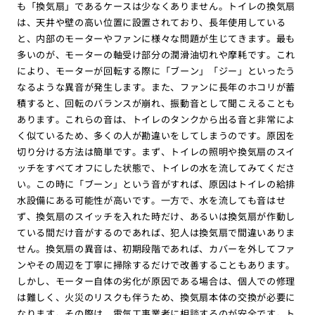
も「換気扇」であるケースは少なくありません。トイレの換気扇
は、天井や壁の高い位置に設置されており、長年使用している
と、内部のモーターやファンに様々な問題が生じてきます。最も
多いのが、モーターの軸受け部分の潤滑油切れや摩耗です。これ
により、モーターが回転する際に「ブーン」「ジー」といったう
なるような異音が発生します。また、ファンに長年のホコリが蓄
積すると、回転のバランスが崩れ、振動音として聞こえることも
あります。これらの音は、トイレのタンクから出る音と非常によ
く似ているため、多くの人が勘違いをしてしまうのです。原因を
切り分ける方法は簡単です。まず、トイレの照明や換気扇のスイ
ッチをすべてオフにした状態で、トイレの水を流してみてくださ
い。この時に「ブーン」という音がすれば、原因はトイレの給排
水設備にある可能性が高いです。一方で、水を流しても音はせ
ず、換気扇のスイッチを入れた時だけ、あるいは換気扇が作動し
ている間だけ音がするのであれば、犯人は換気扇で間違いありま
せん。換気扇の異音は、初期段階であれば、カバーを外してファ
ンやその周辺を丁寧に掃除するだけで改善することもあります。
しかし、モーター自体の劣化が原因である場合は、個人での修理
は難しく、火災のリスクも伴うため、換気扇本体の交換が必要に
なります。その際は、電気工事業者に相談するのが安全です。ト