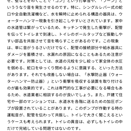
せ、壁などを叩くことで「ゴン」という打撃音や、「ブーン」と
いううなり音を発生させるのです。特に、シングルレバー式の蛇
口や全自動洗濯機など、水を瞬時に止められる構造の器具は、ウ
ォーターハンマー現象を引き起こしやすいとされています。家中
の水道管は繋がっているため、キッチンで発生した衝撃が、配管
を伝ってトイレまで到達し、トイレのボールタップなど振動しや
すい部品を共振させて音を鳴らすことがあるのです。この現象
は、単に音がうるさいだけでなく、配管の接続部分や給水器具に
ダメージを蓄積させ、水漏れの原因になることもあるため注意が
必要です。対策としては、水道の元栓を少し絞って家全体の水圧
を弱める、蛇口をゆっくり閉めるように意識する、といった方法
があります。それでも改善しない場合は、「水撃防止器（ウォー
ターハンマー防止器）」という衝撃を吸収する装置を取り付ける
のが最も効果的です。これは専門的な工事が必要になる場合もあ
るため、水道業者に相談するのが良いでしょう。また、戸建て住
宅や一部のマンションでは、水道水を各階に送るための加圧ポン
プが設置されていることがあります。このポンプが作動する時の
運転音が、配管を伝わって共振し、トイレで大きく聞こえるとい
うケースも考えられます。トイレの異音は、必ずしもトイレの中
だけで完結している問題ではないのです。