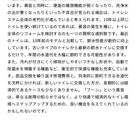
います。異音と同時に、便座の暖房機能が弱くなったり、洗浄水
の出が悪くなったりといった不具合が見られる場合は、トイレシ
ステム全体の老朽化が進んでいると考えられます。10年以上同じ
トイレを使い続けているのであれば、異音の発生を機に、トイレ
全体のリフォームを検討するのも一つの賢明な選択肢です。最近
のトイレは、10年前のモデルと比較して、節水性能が劇的に向上
しています。古いタイプのトイレから最新の節水トイレに交換す
るだけで、年間の水道代を大幅に節約できる可能性があります。
また、汚れが付きにくく掃除がしやすいフチなし形状や、自動で
除菌水を噴霧する機能など、衛生的で快適な機能も充実していま
す。部品交換を繰り返す修理費用と、将来的に節約できる水道代
を天秤にかければ、新しいトイレに交換した方が、長期的には経
済的であるケースも少なくありません。「ブーン」という異音
は、単なる故障の知らせではなく、より快適で経済的なトイレ環
境へステップアップするための、良い機会を与えてくれているの
かもしれないのです。