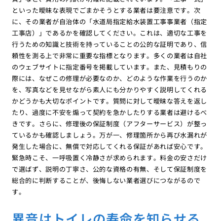
といった曖昧な表現でごまかそうとする業者は要注意です。次
に、その業者が自治体の「水道局指定給水装置工事事業者（指定
工事店）」であるかを確認してください。これは、適切な工事を
行うための知識と技術を持っていることの公的な証明であり、信
頼性を測る上で非常に重要な指標となります。多くの業者は自社
のウェブサイトに指定番号を掲載しています。また、見積もりの
際には、なぜこの修理が必要なのか、どのような作業を行うのか
を、写真などを見せながら素人にも分かりやすく説明してくれる
かどうかも大切なポイントです。質問に対して曖昧な答えを返し
たり、過度に不安を煽って契約を急かしたりする業者は避けるべ
きです。さらに、修理後の保証制度（アフターサービス）が整っ
ているかも確認しましょう。万が一、修理箇所から再び水漏れが
発生した場合に、無償で対応してくれる保証があれば安心です。
緊急時こそ、一呼吸置く冷静さが求められます。料金の安さだけ
で選ばず、説明の丁寧さ、公的な資格の有無、そして保証制度を
総合的に判断することが、後悔しない業者選びにつながるので
す。
異音はトイレの寿命を知らせる