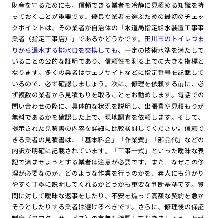
財産を守るためにも、信頼できる業者を冷静に見極める知識を持
っておくことが重要です。優良な業者を選ぶための最初のチェッ
クポイントは、その業者が自治体の「水道局指定給水装置工事事
業者（指定工事店）」であるかどうかです。
田川市のトイレつま
りから漏水する排水口を交換しても
、一定の技術水準を満たして
いることの公的な証明であり、信頼性を測る上での大きな指標と
なります。多くの業者はウェブサイトなどに指定番号を記載して
いるので、必ず確認しましょう。次に、修理を依頼する前に、必
ず複数の業者から見積もりを取ることをお勧めします。電話での
問い合わせの際に、具体的な状況を説明し、出張費や見積もりが
無料であるかを確認した上で、現地調査を依頼します。そして、
提示された見積書の内容を詳細に比較検討してください。信頼で
きる業者の見積書は、「基本料金」「作業費」「部品代」などの
内訳が明確に記載されています。「工事一式」といった曖昧な表
記で済ませようとする業者は注意が必要です。また、なぜこの修
理が必要なのか、どのような作業を行うのかを、素人にも分かり
やすく丁寧に説明してくれるかどうかも重要な判断基準です。質
問に対して曖昧な返事をしたり、不安を煽って高額な契約を急か
そうとしたりする業者は避けるべきです。さらに、修理後の保証
制度（アフターサービス）の有無も確認しておきましょう。万が