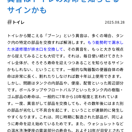
サインかも
トイレ
2025.08.28
トイレから聞こえる「ブーン」という異音は、多くの場合、タン
ク内の特定の部品を交換すれば解消します。
もう能勢町で漏水し
た水道修理が排水口を交換して
、その異音を、もっと大きな視点
から捉えてみることも大切です。それは、毎日使い続けてきたト
イレ全体が、そろそろ寿命を迎えつつあることを知らせるサイン
かもしれない、ということです。一般的な陶器製の便器自体の寿
命は非常に長く、割れたりしなければ数十年以上使用できます。
しかし、問題はタンクの内部品や、便座、配管といった周辺部分
です。ボールタップやフロートバルブといったタンク内の樹脂・
ゴム部品の寿命は、一般的に7年から10年程度と言われていま
す。一度、異音がして部品を交換しても、その数年後にはまた別
の部品が劣化して不具合を起こす、ということが連鎖的に発生し
やすくなります。これは、同じ時期に製造された部品が、同じよ
うに寿命を迎え始めているためです。また、ウォシュレットなど
の温水洗浄便座の電装部分の寿命も、およそ10年が目安とされて