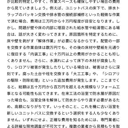
が比較的特定しやすく、作業スペースも確保しやすい場合の費用
から見ていきましょう。例えば、ユニットバスの床下で、排水ト
ラップのパッキン交換や排水管の接続部補修といった軽微な作業
で済む場合、費用は三万円から十万円程度が目安となります。し
かし、問題が壁や床の内部に埋設された給水管や給湯管にある場
合は、話が大きく変わってきます。原因箇所を特定するために、
床や壁を剥がす「解体作業」が必要になるからです。配管の一部
を交換する作業自体は数万円でも、その後の床材や壁紙を元通り
に復旧する「内装工事」に十万円以上の費用がかかることも珍し
くありません。さらに、水漏れによって床下の木材が腐食した
り、シロアリ被害が発生したりしている場合は、被害はさらに深
刻です。腐った土台や柱を交換する「大工工事」や、「シロアリ
の駆除・防除処理」といった追加費用が発生します。ここまでく
ると、総額は五十万円から百万円を超える大規模なリフォーム工
事となる可能性も出てきます。在来工法の浴室で防水層が原因だ
った場合も、浴室全体を解体して防水からやり直す必要があるた
め、高額になりがちです。いっそのこと、これを機に古い浴室を
新しいユニットバスに交換するという選択をする人も少なくあり
ません。いずれにせよ、正確な費用を知るためには、専門業者に
よる詳細な現地調査が不可欠です。複数の業者から見積もりを取