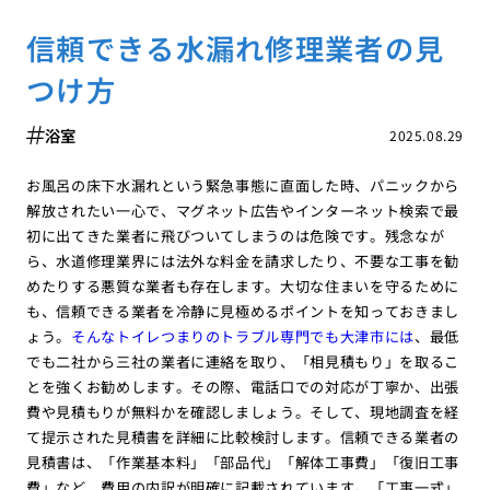
信頼できる水漏れ修理業者の見
つけ方
浴室
2025.08.29
お風呂の床下水漏れという緊急事態に直面した時、パニックから
解放されたい一心で、マグネット広告やインターネット検索で最
初に出てきた業者に飛びついてしまうのは危険です。残念なが
ら、水道修理業界には法外な料金を請求したり、不要な工事を勧
めたりする悪質な業者も存在します。大切な住まいを守るために
も、信頼できる業者を冷静に見極めるポイントを知っておきまし
ょう。
そんなトイレつまりのトラブル専門でも大津市には
、最低
でも二社から三社の業者に連絡を取り、「相見積もり」を取るこ
とを強くお勧めします。その際、電話口での対応が丁寧か、出張
費や見積もりが無料かを確認しましょう。そして、現地調査を経
て提示された見積書を詳細に比較検討します。信頼できる業者の
見積書は、「作業基本料」「部品代」「解体工事費」「復旧工事
費」など、費用の内訳が明確に記載されています。「工事一式」