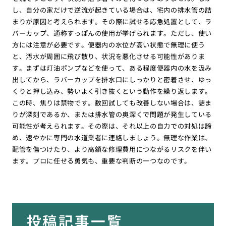
し、自分の家だけで逆流が起きている場合は、宅内の排水管の詰
まりが原因と考えられます。その際に試せる応急処置として、ラ
バーカップ、通称すっぽんの使用が挙げられます。ただし、使い
方には注意が必要です。便器内の水位が高い状態で無理に使う
と、汚水が周囲に飛び散り、状況を悪化させる可能性がありま
す。まずは灯油ポンプなどを使って、ある程度便器内の水を汲み
出してから、ラバーカップを排水口にしっかりと密着させ、ゆっ
くりと押し込み、勢いよく引き抜くという動作を繰り返します。
この時、焦りは禁物です。数回試しても改善しない場合は、詰ま
りが深刻であるか、または排水管の奥深くで問題が発生している
可能性が考えられます。その際は、それ以上の自力での対処は諦
め、速やかに専門の水道業者に連絡しましょう。無理な作業は、
配管を傷つけたり、より高額な修理費用につながるリスクを伴い
ます。プロに任せる勇気も、重要な判断の一つなのです。
投稿記事一覧