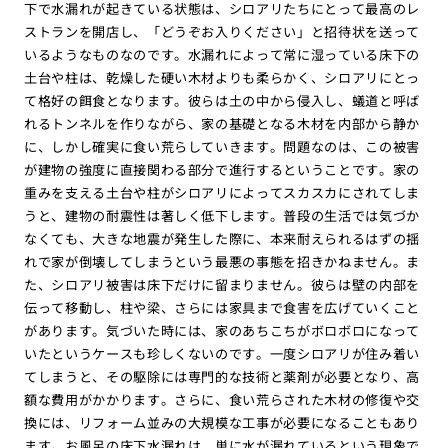
下で水漏れが起きている状態は、シロアリたちにとって最高のレ
ストランを開店し、「どうぞお入りください」と招待状を送って
いるようなものなのです。水漏れによって常に湿っている床下の
土台や柱は、乾燥した硬い木材よりも柔らかく、シロアリにとっ
て格好の餌食となります。彼らは土の中から侵入し、蟻道と呼ば
れるトンネルを作りながら、家の基礎となる木材を内部から静か
に、しかし確実に食い荒らしていきます。問題なのは、この被害
が建物の強度に直接関わる部分で進行するということです。家の
重みを支える土台や柱がシロアリによってスカスカにされてしま
うと、建物の耐震性は著しく低下します。普段の生活では気づか
なくても、大きな地震が発生した際に、本来耐えられるはずの揺
れで家が倒壊してしまうという最悪の事態を招きかねません。ま
た、シロアリ被害は床下だけに留まりません。彼らは壁の内部を
伝って移動し、柱や梁、さらには家具まで食害を広げていくこと
があります。気づいた時には、家のあちこちがボロボロになって
いたというケースも珍しくないのです。一度シロアリが住み着い
てしまうと、その駆除には専門的な技術と薬剤が必要となり、高
額な費用がかかります。さらに、食い荒らされた木材の修復や交
換には、リフォーム並みの大規模な工事が必要になることもあり
ます。お風呂の床下水漏れは、単に水が漏れているという現象で